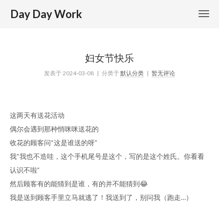
Day Day Work
妇女节快乐
发表于
2024-03-08
| 分类于
默认分类
|
暂无评论
这两天有送花活动
偶尔会遇到那种悄咪咪送花的
收花的顾客问“这是谁送的呀”
我“我也不造哇，这个手机尾号是这个，写的是这个姓氏。你看看
认识不啦”
然后顾客有的能猜到是谁，有的并不能猜到😂
我是送到顾客手里立马就逃了！我送到了，别问我（跑走…）