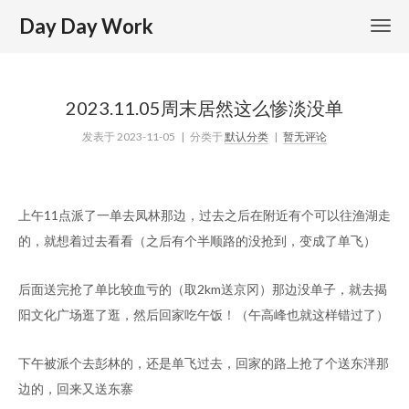
Day Day Work
2023.11.05周末居然这么惨淡没单
发表于
2023-11-05
| 分类于
默认分类
|
暂无评论
上午11点派了一单去凤林那边，过去之后在附近有个可以往渔湖走
的，就想着过去看看（之后有个半顺路的没抢到，变成了单飞）
后面送完抢了单比较血亏的（取2km送京冈）那边没单子，就去揭
阳文化广场逛了逛，然后回家吃午饭！（午高峰也就这样错过了）
下午被派个去彭林的，还是单飞过去，回家的路上抢了个送东泮那
边的，回来又送东寨