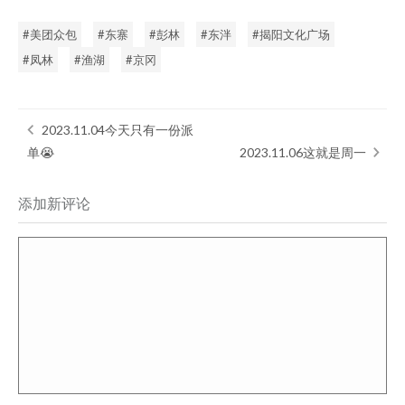
美团众包
东寨
彭林
东泮
揭阳文化广场
凤林
渔湖
京冈
2023.11.04今天只有一份派
单😭
2023.11.06这就是周一
添加新评论